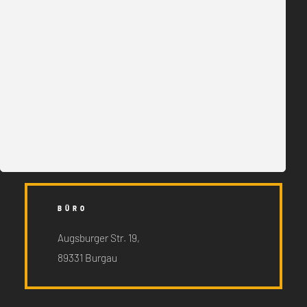
info@ts-ingenieurbuero.de
+49 (0) 08222 4140734
Datei hochladen
BÜRO
Augsburger Str. 19,
89331 Burgau