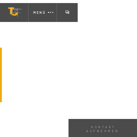
MENÜ
Sofortige Einsicht in
Punktwolken, Modelle und
Orthofotos
KONTAKT
AUFNEHMEN