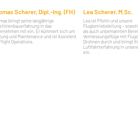
omas Scherer, Dipl.-Ing. (FH)
Lea Scherer, M.Sc.
mas bringt seine langjährige
Lea ist Pilotin und unsere
chinenbauerfahrung in das
Flugbetriebsleitung – sowo
ernehmen mit ein. Er kümmert sich um
als auch unbemannten Berei
tung und Maintenance und ist Assistent
Vermessungsflüge mit Flug
Flight Operations.
Drohnen durch und bringt ih
Luftfahrterfahrung in unser
ein.