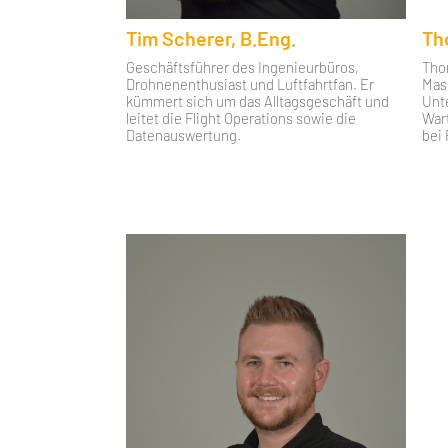
Tim Scherer, B.Eng.
Th
Geschäftsführer des Ingenieurbüros,
Tho
Drohnenenthusiast und Luftfahrtfan. Er
Mas
kümmert sich um das Alltagsgeschäft und
Unt
leitet die Flight Operations sowie die
War
Datenauswertung.
bei 