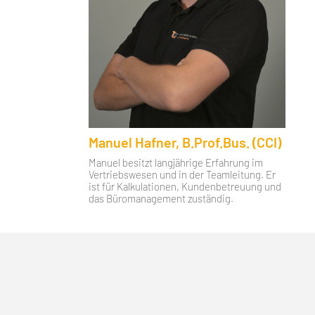
Manuel Hafner, B.Prof.Bus. (CCI)
Manuel besitzt langjährige Erfahrung im
Vertriebswesen und in der Teamleitung. Er
ist für Kalkulationen, Kundenbetreuung und
das Büromanagement zuständig.