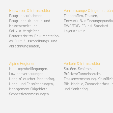
Bauwesen & Infrastruktur
Vermessungs‑ & Ingenieurbür
Baugrundaufnahmen,
Topografien, Trassen,
Baugruben‑/Kubatur‑ und
Entwurfs‑/Ausführungsgrundla
Massenermittlung,
DWG/DXF/IFC inkl. Standard-
Soll‑/Ist‑Vergleiche,
Layerstruktur.
Baufortschritts‑Dokumentation,
As‑Built, Ausschreibungs‑ und
Abrechnungsdaten,
Alpine Regionen
Verkehr & Infrastruktur
Hochlagenbefliegungen,
Straßen, Schiene,
Lawinenverbauungen,
Brücken/Tunnelportale,
Hang‑/Gletscher‑Monitoring,
Trassenvermessung, Klassifizi
Hang- und Felssicherungen,
BIM-Modelle, Zustandserfassu
Management Skigebiete,
und Monitoring
Schneetiefenmessungen.