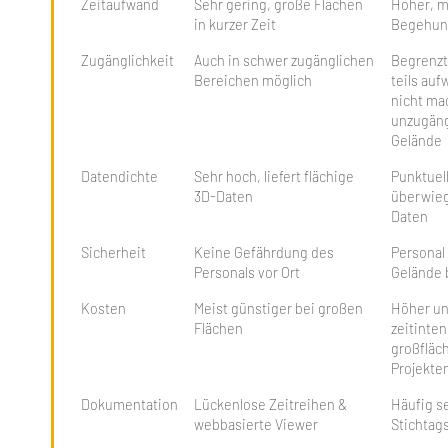
Zeitaufwand
Sehr gering, große Flächen
Höher, m
in kurzer Zeit
Begehun
Zugänglichkeit
Auch in schwer zugänglichen
Begrenzt
Bereichen möglich
teils au
nicht ma
unzugän
Gelände
Datendichte
Sehr hoch, liefert flächige
Punktuell
3D-Daten
überwie
Daten
Sicherheit
Keine Gefährdung des
Personal
Personals vor Ort
Gelände 
Kosten
Meist günstiger bei großen
Höher u
Flächen
zeitinten
großfläc
Projekte
Dokumentation
Lückenlose Zeitreihen &
Häufig se
webbasierte Viewer
Stichtag