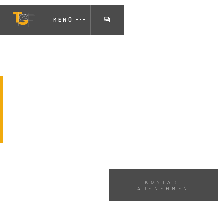
MENÜ
Drohnenvermessung in
Frankfurt
KONTAKT
AUFNEHMEN