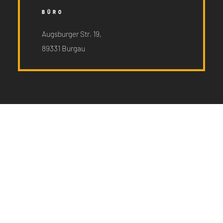
BÜRO
Augsburger Str. 19,
89331 Burgau