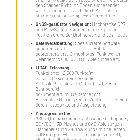
den Scanner Richtung Boden ausgesendet
werden, generiert, auch durch Vegetation
hindurch und bei komplexen Geometrien.
GNSS-gestützte Navigation:
Hochpräzise GPS-
und RTK-Systeme sorgen für eine genaue
Positionierung der Drohne während des Fluges.
Datenverarbeitung:
Spezialisierte Software
generiert aus den erhobenen Rohdaten
georeferenzierte Orthophotos, Punktwolken,
Geländemodelle, CAD/BIM-Ableitungen etc.
LiDAR‑Erfassung
Punktdichte > 2.500 Punkte/m²
500.000 Messungen/Sekunde
Vertikale Genauigkeit < 1,0 cm (lokal) z. B. im
Bahnbereich
dokumentiert im Qualitätsbericht
Horizontale Genauigkeit im Zentimeterbereich
durch Passpunkte und Ausgleichung.
Photogrammetrie
GSD < 1,0 cm/px für hochauflösende Orthophots,
DGM/DOM, 3D‑Meshes und CAD‑Ableitungen.
Flächenleistung > 160 ha/Stunde mit neuesten
DJI Enterprise‑Drohnen (abhängig von GSD,
Flughöhe, Überdeckungsraten etc.)