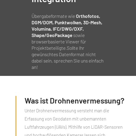
Übergabeformate wie
Orthofotos,
DGM/DOM, Punktwolken, 3D‑Mesh,
Volumina, IFC/DWG/DXF,
Shape/GeoPackage
sowie
browserbasierte Viewer für
Projektbeteiligte.Sollte Ihr
gewünschtes Datenformat nicht
dabei sein, sprechen Sie uns einfach
an!
Was ist Drohnenvermessung?
Unter Drohnenvermessung versteht man die
Erfassung von Geodaten mit unbemannten
Luftfahrzeugen (UAVs). Mithilfe von LiDAR-Sensoren
und hochauflösenden Kameras lassen sich