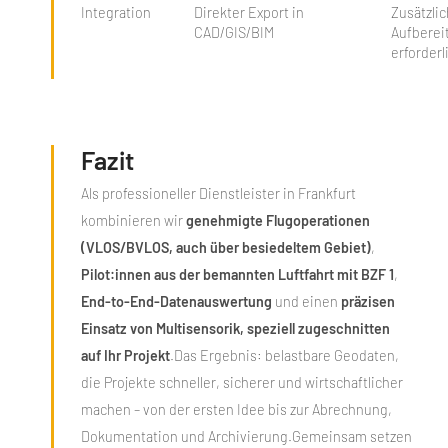
Integration
Direkter Export in
Zusätzli
CAD/GIS/BIM
Aufberei
erforderl
Fazit
Als professioneller Dienstleister in Frankfurt
kombinieren wir
genehmigte Flugoperationen
(VLOS/BVLOS, auch über besiedeltem Gebiet)
,
Pilot:innen aus der bemannten Luftfahrt mit BZF 1
,
End‑to‑End‑Datenauswertung
und einen
präzisen
Einsatz von Multisensorik, speziell zugeschnitten
auf Ihr Projekt
.Das Ergebnis: belastbare Geodaten,
die Projekte schneller, sicherer und wirtschaftlicher
machen – von der ersten Idee bis zur Abrechnung,
Dokumentation und Archivierung.Gemeinsam setzen