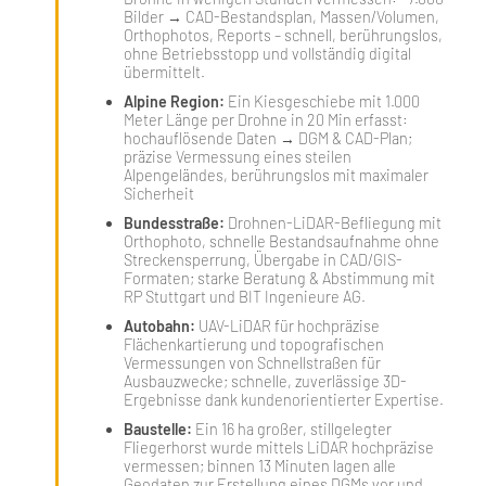
Bilder → CAD-Bestandsplan, Massen/Volumen,
Orthophotos, Reports – schnell, berührungslos,
ohne Betriebsstopp und vollständig digital
übermittelt.
Alpine Region:
Ein Kiesgeschiebe mit 1.000
Meter Länge per Drohne in 20 Min erfasst:
hochauflösende Daten → DGM & CAD-Plan;
präzise Vermessung eines steilen
Alpengeländes, berührungslos mit maximaler
Sicherheit
Bundesstraße:
Drohnen-LiDAR-Befliegung mit
Orthophoto, schnelle Bestandsaufnahme ohne
Streckensperrung, Übergabe in CAD/GIS-
Formaten; starke Beratung & Abstimmung mit
RP Stuttgart und BIT Ingenieure AG.
Autobahn:
UAV-LiDAR für hochpräzise
Flächenkartierung und topografischen
Vermessungen von Schnellstraßen für
Ausbauzwecke; schnelle, zuverlässige 3D-
Ergebnisse dank kundenorientierter Expertise.
Baustelle:
Ein 16 ha großer, stillgelegter
Fliegerhorst wurde mittels LiDAR hochpräzise
vermessen; binnen 13 Minuten lagen alle
Geodaten zur Erstellung eines DGMs vor und